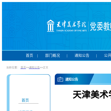
首页
|
部门概况
|
通知公告
|
公
当前位置：
首页
>>
通知公告
>>
正文
通知公告
天津美术
首页