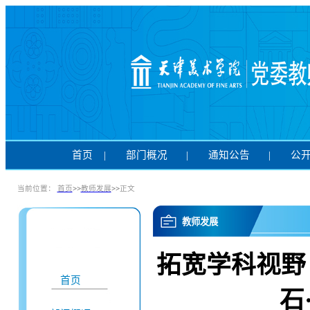
首页
|
部门概况
|
通知公告
|
公
当前位置：
首页
>>
教师发展
>>
正文
教师发展
拓宽学科视野
首页
石